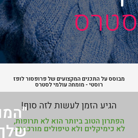
סטרס
מבוסס על התכנים המקצועים של פרופסור לופז
רוסטי - מומחה עולמי לסטרס
הגיע הזמן לעשות לזה סוף!
"המו
הפתרון הטוב ביותר הוא לא תרופות,
שלך
לא כימיקלים ולא טיפולים מורכבים.